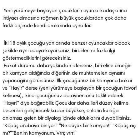
 Yeni yürümeye başlayan çocukların oyun arkadaşlarına 
ihtiyacı olmasına rağmen büyük çocuklardan çok daha 
farklı biçimde kendi aralarında oynarlar.
 İki 18 aylık çocuğu yanlarında benzer oyuncaklar olacak 
şekilde aynı odaya koyarsanız, birbirlerine fazla ilgi 
göstermediklerini göreceksiniz.

 Fakat durumu daha yakından izlerseniz, biri eline örneğin 
bir kamyon aldığında diğerinin de muhtemelen aynısını 
yapacağını görürsünüz. İlk çocuğunuz bir kamyona bakar 
ve ''Hayır'' derse (yeni yürümeye başlayan bir çocuğun favori 
kelimesi), ikinci çocuğunuz da aynen onu taklit ederek 
''Hayır!'' diye bağırabilir. Çocuklar daha ileri düzey kelime 
becerileri geliştirecek kadar büyükse, onların kulağa 
anlamsız gelen bir diyalog içinde olduklarını duyabilirsiniz. 
''Köpüş arabaya biniyor.'' ''Ne büyük bir kamyon!'' ''Köpüş aç 
mı?''''Benim kamyonum. Vrrr, vrrr!''