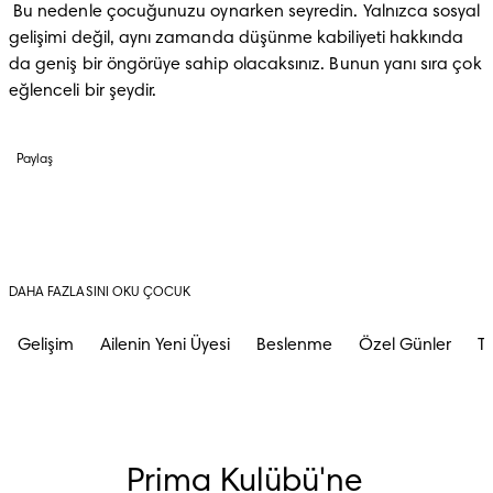
 Bu nedenle çocuğunuzu oynarken seyredin. Yalnızca sosyal 
gelişimi değil, aynı zamanda düşünme kabiliyeti hakkında 
da geniş bir öngörüye sahip olacaksınız. Bunun yanı sıra çok 
eğlenceli bir şeydir.
Paylaş
DAHA FAZLASINI OKU ÇOCUK
Gelişim
Ailenin Yeni Üyesi
Beslenme
Özel Günler
Tu
Prima Kulübü'ne 