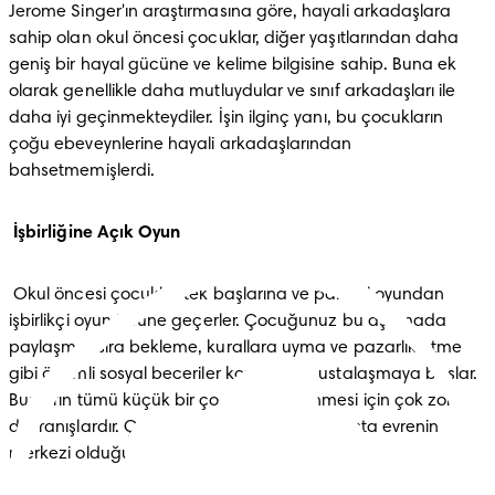
Jerome Singer'ın araştırmasına göre, hayali arkadaşlara 
sahip olan okul öncesi çocuklar, diğer yaşıtlarından daha 
geniş bir hayal gücüne ve kelime bilgisine sahip. Buna ek 
olarak genellikle daha mutluydular ve sınıf arkadaşları ile 
daha iyi geçinmekteydiler. İşin ilginç yanı, bu çocukların 
çoğu ebeveynlerine hayali arkadaşlarından 
bahsetmemişlerdi.
İşbirliğine Açık Oyun
 Okul öncesi çocuklar tek başlarına ve paralel oyundan 
işbirlikçi oyun türüne geçerler. Çocuğunuz bu aşamada 
paylaşma, sıra bekleme, kurallara uyma ve pazarlık etme 
gibi önemli sosyal beceriler konusunda ustalaşmaya başlar. 
Bunların tümü küçük bir çocuğun öğrenmesi için çok zor 
davranışlardır. Çocuğunuz ne de olsa bu yaşta evrenin 
merkezi olduğuna inanır!