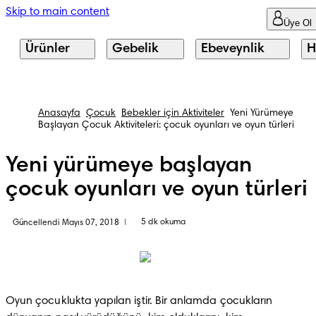
Skip to main content
Üye Ol
Ürünler
Gebelik
Ebeveynlik
H
Anasayfa
Çocuk
Bebekler için Aktiviteler
Yeni Yürümeye
Başlayan Çocuk Aktiviteleri: çocuk oyunları ve oyun türleri
Yeni yürümeye başlayan
çocuk oyunları ve oyun türleri
5 dk okuma
Güncellendi Mayıs 07, 2018
|
Oyun çocuklukta yapılan iştir. Bir anlamda çocukların 