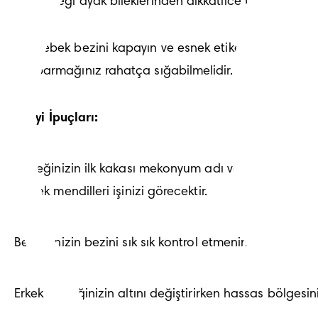
Bebeği ayak bileklerinden dikkatlice tutarak kaldı
Bebek bezini kapayın ve esnek etiketleri ne fazla 
parmağınız rahatça sığabilmelidir.
En İyi İpuçları:
Bebeğinizin ilk kakası mekonyum adı verilen, yoğun kıv
bebek mendilleri işinizi görecektir.
Bebeğinizin bezini sık sık kontrol etmenin, her kaka
Erkek bebeğinizin altını değiştirirken hassas bölgesin