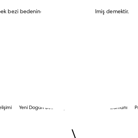
ebek bezi bedenine geçmenizin vakti gelmiş demektir.
lişimi
Yeni Doğan Bebek Uykusu
Göbek Üstü Zamanı
P