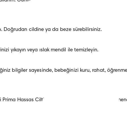
ullanın. Günümüzde ıslak mendillerin çoğu alkol içermez 
nın. Doğrudan cildine ya da beze sürebilirsiniz.
izi yıkayın veya ıslak mendil ile temizleyin.
ğiniz bilgiler sayesinde, bebeğinizi kuru, rahat, öğre
 Prima Hassas Ciltler için Islak Havlu gibi nazik bir men