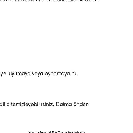
ve en hassas ciltlere dahi zarar vermez. 
nmeye, uyumaya veya oynamaya hazır 
dille temizleyebilirsiniz. Daima önden 