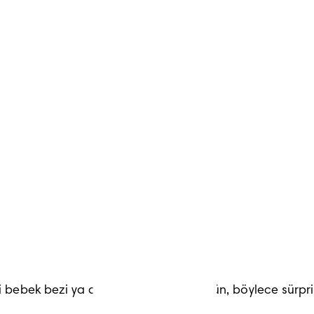
rın ve altına temiz bebek bezini kaydırarak koyun. Renkli
sıkı ne de fazla gevşek olacak şekilde ayarlayın; bebek be
amlı, yeşilimsi, neredeyse zift benzeri bir madde olacakt
dan ve her kısa uyku ya da beslemeden sonra değiştiril
i bebek bezi ya da kusmuk beziyle örtün, böylece sürpriz 