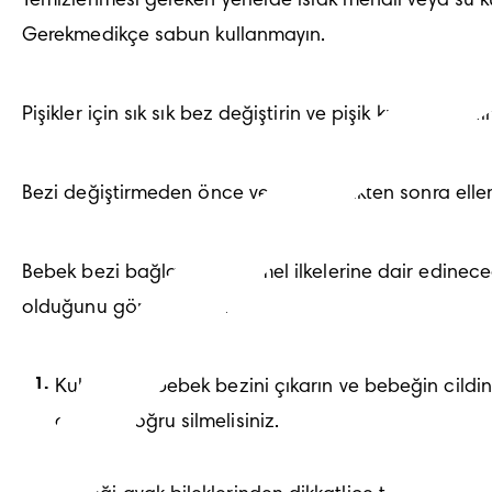
Temizlenmesi gereken yerlerde ıslak mendil veya su k
Gerekmedikçe sabun kullanmayın.
Pişikler için sık sık bez değiştirin ve pişik kremi kulla
Bezi değiştirmeden önce ve değiştirdikten sonra ellerin
Bebek bezi
 bağlamanın temel ilkelerine dair edinece
olduğunu göreceksiniz!
Kullanılmış bebek bezini çıkarın ve bebeğin cildini
arkaya doğru silmelisiniz.