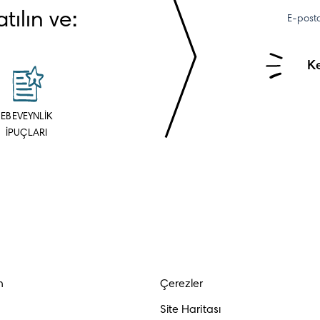
tılın ve:
E-post
Ke
EBEVEYNLİK
İPUÇLARI
n
Çerezler
Site Haritası