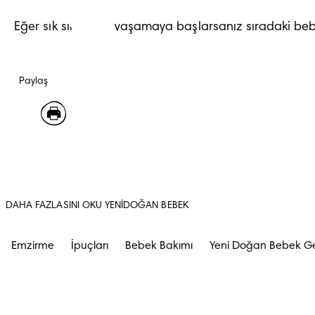
Eğer sık sık sızıntı yaşamaya başlarsanız sıradaki b
Paylaş
DAHA FAZLASINI OKU YENIDOĞAN BEBEK
Emzirme
İpuçları
Bebek Bakımı
Yeni Doğan Bebek Ge