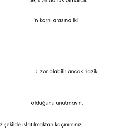
 işaretler önde, size dönük olmalıdır.
zi ile bebeğin karnı arasına iki 
ır. Temizlemesi zor olabilir ancak nazik 
mesinin önemli olduğunu unutmayın.
şekilde ıslatılmaktan kaçınırsınız.