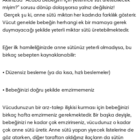
Aklınızda “Acaba bebeğim için yeterince süt üretebilecek 
miyim?” sorusu dönüp dolaşıyorsa yalnız değilsiniz!

 Gerçek şu ki, anne sütü miktarı her kadında farklılık gösterir. 
Vücut genelde bebeğin herhangi ek bir mamaya gerek 
duymayacağı şekilde yeterli miktar sütü üretebilmektedir.
Eğer ilk hamileliğinizde anne sütünüz yeterli olmadıysa, bu 
birkaç sebepten kaynaklanabilir:
• Düzensiz besleme (ya da kısa, hızlı beslemeler)
• Bebeğinizi doğru şekilde emzirmemeniz
Vücudunuzun bir arz-talep ilişkisi kurması için bebeğinizi 
birkaç hafta emzirmeniz gerekmektedir. Bir başka deyişle, 
bebeğinizi ne kadar çok emzirirseniz, vücudunuz o kadar 
çok anne sütü üretir. Anne sütü yapan yiyecek listelerine de 
göz atarken, diğer taraftan aldığınız ilaçların da sütün 