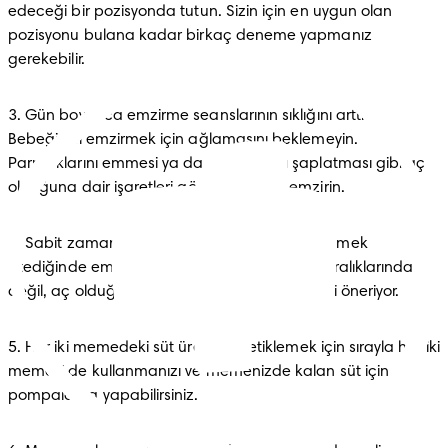
edeceği bir pozisyonda tutun. Sizin için en uygun olan 
pozisyonu bulana kadar birkaç deneme yapmanız 
gerekebilir.
3. Gün boyunca emzirme seanslarının sıklığını arttırın. 
Bebeğinizi emzirmek için ağlamasını beklemeyin. 
Parmaklarını emmesi ya da dudaklarını şaplatması gibi aç 
olduğuna dair işaretleri gördüğünüzde emzirin.
4. Sabit zamanlama yapmayın, bebeğiniz emmek 
istediğinde emzirin. Bebeğinizi belirli zaman aralıklarında 
değil, aç olduğunu hissettiğinizde beslemenizi öneriyor.
5. Her iki memedeki süt üretimini tetiklemek için sırayla her iki 
memeyi de kullanmanızı ve memenizde kalan süt için de 
pompalama yapabilirsiniz. 