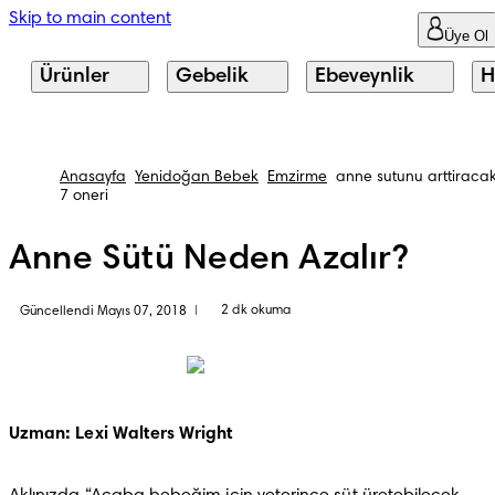
Skip to main content
Üye Ol
Ürünler
Gebelik
Ebeveynlik
H
Anasayfa
Yenidoğan Bebek
Emzirme
anne sutunu arttiraca
7 oneri
Anne Sütü Neden Azalır?
2 dk okuma
Güncellendi Mayıs 07, 2018
|
Uzman: Lexi Walters Wright