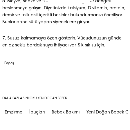
6. Meyve, sebze ve tahıl açısından zengin ve dengeli 
beslenmeye çalışın. Diyetinizde kalsiyum, D vitamin, protein, 
demir ve folik asit içerikli besinler bulundurmanızı öneriliyor. 
Bunlar anne sütü yapan yiyeceklere giriyor. 
7. Susuz kalmamaya özen gösterin. Vücudunuzun günde 
en az sekiz bardak suya ihtiyacı var. Sık sık su için.
Paylaş
DAHA FAZLASINI OKU YENIDOĞAN BEBEK
Emzirme
İpuçları
Bebek Bakımı
Yeni Doğan Bebek Ge