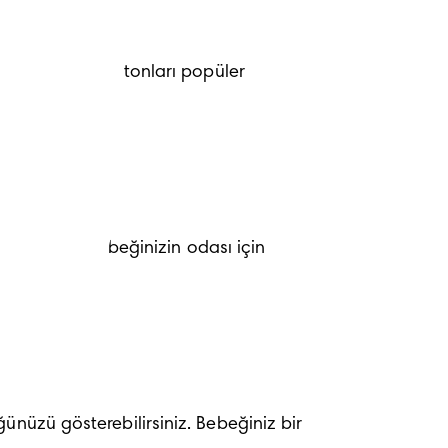
 sarı ve yeşil tonları popüler 
oruna dek, bebeğinizin odası için 
nüzü gösterebilirsiniz. Bebeğiniz bir 