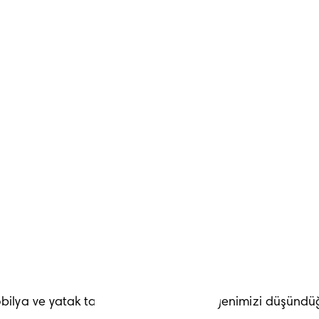
 renk veya renk gruplarına odaklanmayı tercih edin. Açık
seçeneklerden biri de Şirinler. Yatak takımından duvar dek
obilya ve yatak takımları seçerek gezegenimizi düşündüğü