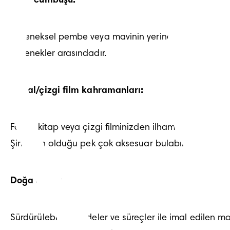
Renk cümbüşü:
Geleneksel pembe veya mavinin yerine odada farklı bir
seçenekler arasındadır.
Masal/çizgi film kahramanları:
Favori kitap veya çizgi filminizden ilham alın. Şirin 
Şirinlerin olduğu pek çok aksesuar bulabilirsiniz.
Doğa dostu:
Sürdürülebilir maddeler ve süreçler ile imal edilen m