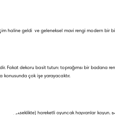
çim haline geldi  ve geleneksel mavi rengi modern bir bi
. Fakat dekoru basit tutun: toprağımsı bir badana rengi v
tma konusunda çok işe yarayacaktır.
ağı yükseklikte) hareketli oyuncak hayvanlar koyun. Bebe