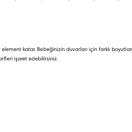
element katar. Bebeğinizin duvarları için farklı boyutlard
fleri işaret edebilirsiniz.
 iyi bir seçenektir. Bunları minimum düzeyde tutabilir (