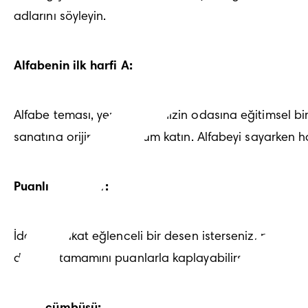
adlarını söyleyin.
Alfabenin ilk harfi A:
Alfabe teması, yeni bebeğinizin odasına eğitimsel bir 
sanatına orijinal bir yorum katın. Alfabeyi sayarken har
Puanlı bir dekor:
İddiasız fakat eğlenceli bir desen isterseniz, puanlar
duvarın tamamını puanlarla kaplayabilirsiniz!