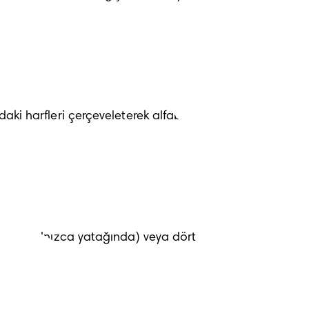
aki harfleri çerçeveleterek alfabe 
mesela yalnızca yatağında) veya dört 