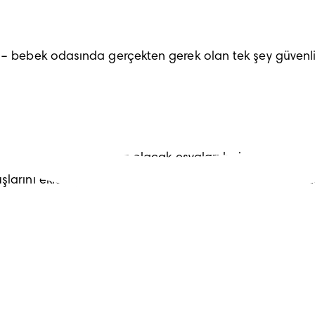
 – bebek odasında gerçekten gerek olan tek şey güvenli 
 odanız için ihtiyacınız olacak eşyaları 
baby registry'ni
şlarını eklemiş olurlar. Diğer güzel bir fikir de, bebek