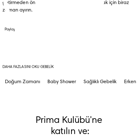
getirmeden önce dinlenip ânın keyfini çıkarmak için biraz 
zaman ayırın.
Paylaş
DAHA FAZLASINI OKU GEBELIK
Doğum Zamanı
Baby Shower
Sağlıklı Gebelik
Erken G
Prima Kulübü'ne 
katılın ve: