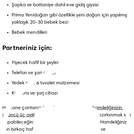
Şapka ve battaniye dahil eve gidiş giysisi
Prima Yenidoğan gibi özellikle yeni doğan için yapılmış 
yaklaşık 20-30 bebek bezi
Bebek mendilleri
Partneriniz için:
Yiyecek hafif bir şeyler
Telefon ve şarj cihazı
Yedek giysi & tuvalet malzemesi
Kamera ve şarj cihazı
Hastane çantanızı hazırlamanın yanı sıra, 
hamileliğinizin 
üçüncü üç aylık dönemi
 süresince 
doğuma
 hazırlanmak için 
yapabileceğiniz daha pek çok şey bulunuyor. Hamileliğinizin 
son birkaç haftasında, biricik bebeğinizi alıp eve 