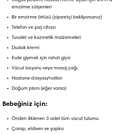
Göğüs pedleri, hassas meme uçları için krem & 
emzirme sütyenleri
Bir emzirme örtüsü (ziyaretçi bekliyorsanız)
Telefon ve şarj cihazı
Tuvalet ve kozmetik malzemeleri
Dudak kremi
Evde giymek için rahat giysi
Vücut losyonu veya masaj yağı
Hastane dosyası/notları
Doğum planı (eğer varsa)
Bebeğiniz için:
Önden iliklenen 3 adet tüm vücut tulumu
Çorap, eldiven ve şapka