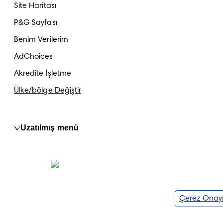
Site Haritası
P&G Sayfası
Benim Verilerim
AdChoices
Akredite İşletme
Ülke/bölge Değiştir
Uzatılmış menü
Çerez Onay