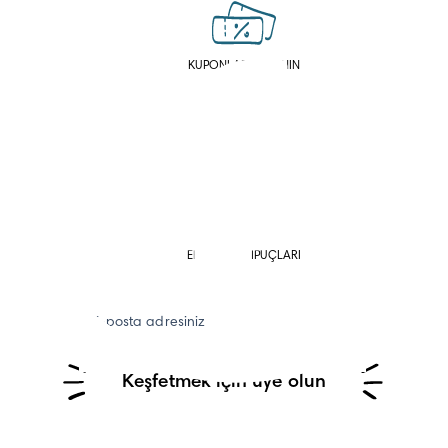
KUPONLAR KAZANIN
HESAPLAYICILAR VE
ANKETLER
EBEVEYNLİK İPUÇLARI
E-posta adresiniz
Keşfetmek için üye olun