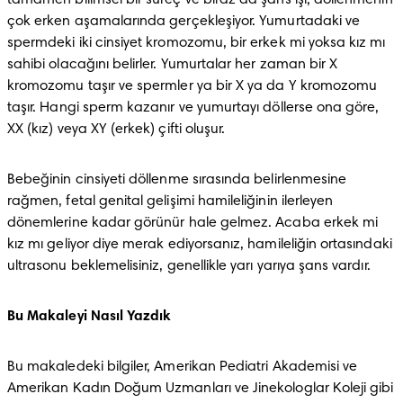
tamamen bilimsel bir süreç ve biraz da şans işi, döllenmenin 
çok erken aşamalarında gerçekleşiyor. Yumurtadaki ve 
spermdeki iki cinsiyet kromozomu, bir erkek mi yoksa kız mı 
sahibi olacağını belirler. Yumurtalar her zaman bir X 
kromozomu taşır ve spermler ya bir X ya da Y kromozomu 
taşır. Hangi sperm kazanır ve yumurtayı döllerse ona göre, 
XX (kız) veya XY (erkek) çifti oluşur.
Bebeğinin cinsiyeti döllenme sırasında belirlenmesine 
rağmen, fetal genital gelişimi hamileliğinin ilerleyen 
dönemlerine kadar görünür hale gelmez. Acaba erkek mi 
kız mı geliyor diye merak ediyorsanız, hamileliğin ortasındaki 
ultrasonu beklemelisiniz, genellikle yarı yarıya şans vardır.
Bu Makaleyi Nasıl Yazdık 
Bu makaledeki bilgiler, Amerikan Pediatri Akademisi ve 
Amerikan Kadın Doğum Uzmanları ve Jinekologlar Koleji gibi 