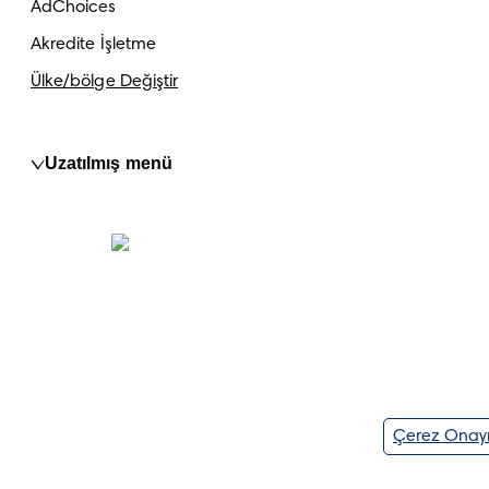
AdChoices
Akredite İşletme
Ülke/bölge Değiştir
Uzatılmış menü
Çerez Onay