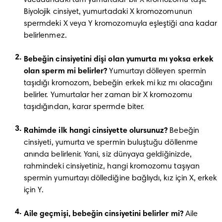
vücudundaki tüm yumurtalar bir X kromozomu taşır. 
Biyolojik cinsiyet, yumurtadaki X kromozomunun 
spermdeki X veya Y kromozomuyla eşleştiği ana kadar 
belirlenmez.
Bebeğin cinsiyetini dişi olan yumurta mı yoksa erkek 
olan sperm mi belirler? 
Yumurtayı dölleyen spermin 
taşıdığı kromozom, bebeğin erkek mi kız mı olacağını 
belirler. Yumurtalar her zaman bir X kromozomu 
taşıdığından, karar spermde biter.
Rahimde ilk hangi cinsiyette olursunuz? 
Bebeğin 
cinsiyeti, yumurta ve spermin buluştuğu döllenme 
anında belirlenir. Yani, siz dünyaya geldiğinizde, 
rahmindeki cinsiyetiniz, hangi kromozomu taşıyan 
spermin yumurtayı döllediğine bağlıydı, kız için X, erkek 
için Y.
Aile geçmişi, bebeğin cinsiyetini belirler mi? 
Aile 