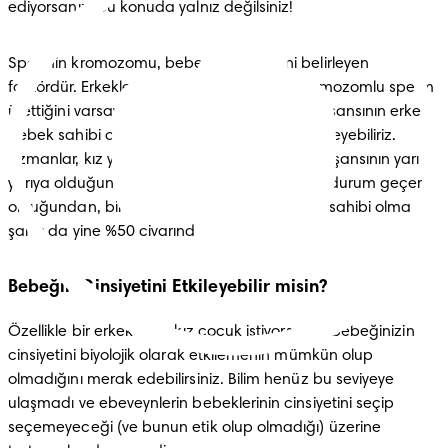
ediyorsanız, bu konuda yalnız değilsiniz!
Spermin kromozomu, bebeğin cinsiyetini belirleyen 
faktördür. Erkeklerin eşit miktarda X ve Y kromozomlu sperm 
ürettiğini varsayarsak, kız bebek sahibi olma şansının erkek 
bebek sahibi olma şansına eşit olduğunu söyleyebiliriz. 
Uzmanlar, kız ya da erkek bebek sahibi olma şansının yarı 
yarıya olduğunu söylüyor. Her çocuk için aynı durum geçerli 
olduğundan, bir oğlandan sonra kız çocuğu sahibi olma 
şansı da yine %50 civarındadır.
Bebeğin Cinsiyetini Etkileyebilir misin?
Özellikle bir erkek veya kız çocuk istiyorsanız, bebeğinizin 
cinsiyetini biyolojik olarak etkilemenin mümkün olup 
olmadığını merak edebilirsiniz. Bilim henüz bu seviyeye 
ulaşmadı ve ebeveynlerin bebeklerinin cinsiyetini seçip 
seçemeyeceği (ve bunun etik olup olmadığı) üzerine 