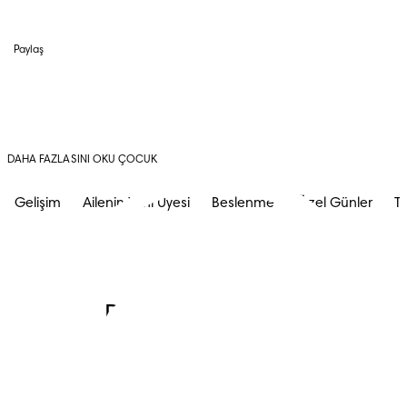
Paylaş
DAHA FAZLASINI OKU ÇOCUK
Gelişim
Ailenin Yeni Üyesi
Beslenme
Özel Günler
Tu
Prima Kulübü'ne 
katılın ve: