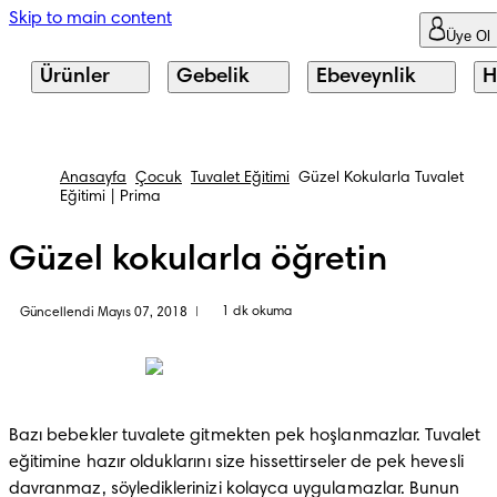
Skip to main content
Üye Ol
Ürünler
Gebelik
Ebeveynlik
H
Anasayfa
Çocuk
Tuvalet Eğitimi
Güzel Kokularla Tuvalet
Eğitimi | Prima
Güzel kokularla öğretin
1 dk okuma
Güncellendi Mayıs 07, 2018
|
Bazı bebekler tuvalete gitmekten pek hoşlanmazlar. Tuvalet 
eğitimine hazır olduklarını size hissettirseler de pek hevesli 
davranmaz, söylediklerinizi kolayca uygulamazlar. Bunun 