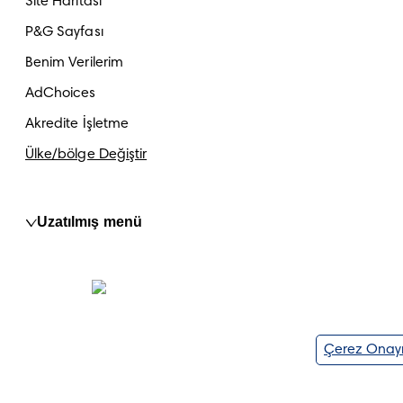
Site Haritası
P&G Sayfası
Benim Verilerim
AdChoices
Akredite İşletme
Ülke/bölge Değiştir
Uzatılmış menü
Çerez Onay