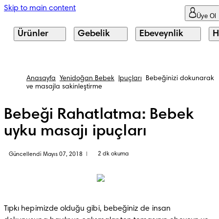
Skip to main content
Üye Ol
Ürünler
Gebelik
Ebeveynlik
H
Anasayfa
Yenidoğan Bebek
İpuçları
Bebeğinizi dokunarak
ve masajla sakinleştirme
Bebeği Rahatlatma: Bebek
uyku masajı ipuçları
2 dk okuma
Güncellendi Mayıs 07, 2018
|
Tıpkı hepimizde olduğu gibi, bebeğiniz de insan 