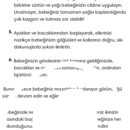
birbirine sürtün ve yağı bebeğinizin cildine uygulayın. 
Unutmayın, bebeğiniz tamamen yağla kaplandığında 
çok kaygan ve tutması zor olabilir!
Ayakları ve bacaklarından başlayarak, ellerinizi 
nazikçe bebeğinizin göğüsleri ve kollarına doğru, sıkı 
dokunuşlarla yukarı ilerletin.
Bebeğinizin gövdesinin üst kısmına geldiğinizde, 
bacakları ve ayaklarını battaniyeyle örtün, ardından 
tişörtünü çıkarın.
 Buna sadece bebeğiniz masajdan hoşlanıyor göründüğü 
sürece devam edin ve eğlenin!  
 Bebeğinizle ne kadar yakından temas ederseniz ikinizin 
arasındaki bağ o kadar iyi biçimde oluşur. Bebeğinize her 
dokunduğunuzda veya masaj yaptığınızda kendini 