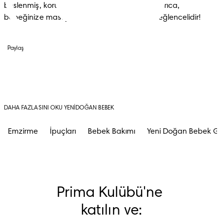
beslenmiş, korunmuş ve güvende hisseder. Ayrıca, 
bebeğinize masaj yapmak sizin için de çok eğlencelidir!
Paylaş
DAHA FAZLASINI OKU YENIDOĞAN BEBEK
Emzirme
İpuçları
Bebek Bakımı
Yeni Doğan Bebek Ge
Prima Kulübü'ne 
katılın ve: