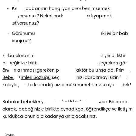
Kendi babanızın hangi yanlarını benimsemek 
istiyorsunuz? Neleri ondan daha farklı yapmak 
istiyorsunuz?
Görünümünüzü değiştirdiniz mi? Aklınızdaki iyi bir baba 
imajı ne?
Baba olmanın diğer bir harika tarafı da, annesiyle birlikte 
bebeğinize bir isim seçecek olmanızdır. İsim seçerken göz 
önüne alınması gereken pek çok faktör bulunsa da, 
Prima 
Bebek İsimleri Sözlüğü
 seçeneklerinizi daraltmayı sizin için 
kolaylaştırır, ta ki aradığınız o mükemmel isme ulaşana dek!
Babalar bebekleriyle daha farklı bir bağ kurarlar. Bir baba 
olarak, bebeğinizle birlikte oynadıkça, öğrendikçe ve iletişim 
kurdukça onunla o kadar yakın olacaksınız.
Paylaş