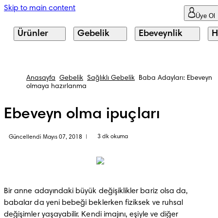
Skip to main content
Üye Ol
Ürünler
Gebelik
Ebeveynlik
H
Anasayfa
Gebelik
Sağlıklı Gebelik
Baba Adayları: Ebeveyn
olmaya hazırlanma
Ebeveyn olma ipuçları
3 dk okuma
Güncellendi Mayıs 07, 2018
|
Bir anne adayındaki büyük değişiklikler bariz olsa da, 
babalar da yeni bebeği beklerken fiziksek ve ruhsal 
değişimler yaşayabilir. Kendi imajını, eşiyle ve diğer 