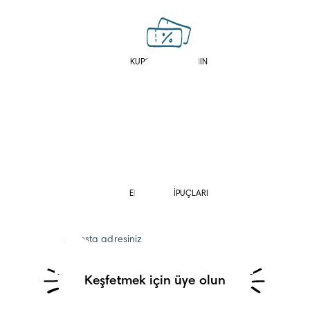
KUPONLAR KAZANIN
HESAPLAYICILAR VE
ANKETLER
EBEVEYNLİK İPUÇLARI
E-posta adresiniz
Keşfetmek için üye olun