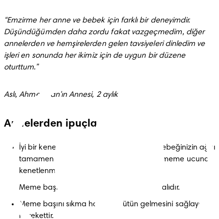
“Emzirme her anne ve bebek için farklı bir deneyimdir. 
Düşündüğümden daha zordu fakat vazgeçmedim, diğer 
annelerden ve hemşirelerden gelen tavsiyeleri dinledim ve 
işleri en sonunda her ikimiz için de uygun bir düzene 
oturttum.”
Aslı, Ahmet Can'ın Annesi, 2 aylık
Annelerden ipuçları
İyi bir kenetlenme işin temelini oluşturur. Bebeğinizin ağzı 
tamamen açılana dek bekleyin ve sonra meme ucuna 
kenetlenmesine yardım edin.
Meme başı çevresi bebeğin ağzında olmalıdır.
Meme başını sıkma hareketi sütün gelmesini sağlayan 
harekettir.