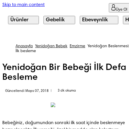
Skip to main content
Üye Ol
Ürünler
Gebelik
Ebeveynlik
H
Anasayfa
Yenidoğan Bebek
Emzirme
Yenidoğan Beslenmesi
İlk besleme
Yenidoğan Bir Bebeği İlk Defa
Besleme
3 dk okuma
Güncellendi Mayıs 07, 2018
|
Bebeğiniz, doğumundan sonraki ilk saat içinde beslenmeye 