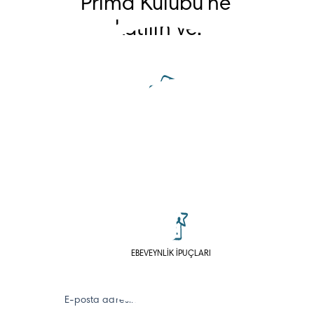
Prima Kulübü'ne 
katılın ve:
KUPONLAR KAZANIN
HESAPLAYICILAR VE
ANKETLER
EBEVEYNLİK İPUÇLARI
E-posta adresiniz