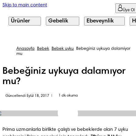
Skip to main content
Üye Ol
Ürünler
Gebelik
Ebeveynlik
H
Anasayfa
Bebek
Bebek uyku
Bebeginiz uykuya dalamiyor
mu
Bebeğiniz uykuya dalamıyor
mu?
1 dk okuma
Güncellendi Eylül 18, 2017
|
Prima uzmanlarla birlikte çalıştı ve bebeklerde olan 7 uyku 