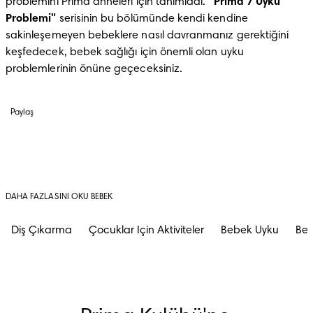
problemini Prima anneleri için tanımladı. 
"Prima 7 Uyku 
Problemi"
 serisinin bu bölümünde kendi kendine 
sakinleşemeyen bebeklere nasıl davranmanız gerektiğini 
keşfedecek, bebek sağlığı için önemli olan uyku 
problemlerinin önüne geçeceksiniz.
Paylaş
DAHA FAZLASINI OKU BEBEK
Diş Çıkarma
Çocuklar Için Aktiviteler
Bebek Uyku
Beb