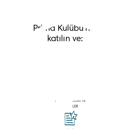
Prima Kulübü'ne 
katılın ve:
KUPONLAR KAZANIN
HESAPLAYICILAR VE
ANKETLER