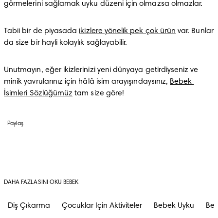
görmelerini sağlamak uyku düzeni için olmazsa olmazlar. 
Tabii bir de piyasada 
ikizlere yönelik pek çok ürün
 var. Bunlar 
da size bir hayli kolaylık sağlayabilir.
Unutmayın, eğer ikizlerinizi yeni dünyaya getirdiyseniz ve 
minik yavrularınız için hâlâ isim arayışındaysınız, 
Bebek 
İsimleri Sözlüğümüz
 tam size göre!
Paylaş
DAHA FAZLASINI OKU BEBEK
Diş Çıkarma
Çocuklar Için Aktiviteler
Bebek Uyku
Beb