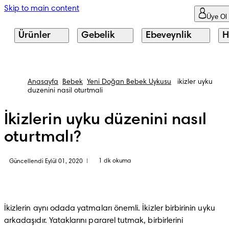
Skip to main content
Üye Ol
Ürünler
Gebelik
Ebeveynlik
H
Anasayfa
Bebek
Yeni Doğan Bebek Uykusu
ikizler uyku
duzenini nasil oturtmali
İkizlerin uyku düzenini nasıl
oturtmalı?
1 dk okuma
Güncellendi Eylül 01, 2020
|
İkizlerin aynı odada yatmaları önemli. İkizler birbirinin uyku 
arkadaşıdır. Yataklarını pararel tutmak, birbirlerini 