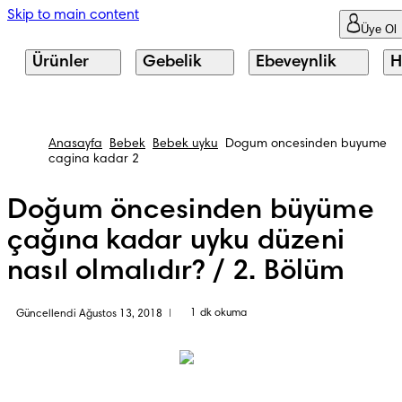
Skip to main content
Üye Ol
Ürünler
Gebelik
Ebeveynlik
H
Anasayfa
Bebek
Bebek uyku
Dogum oncesinden buyume
cagina kadar 2
Doğum öncesinden büyüme
çağına kadar uyku düzeni
nasıl olmalıdır? / 2. Bölüm
1 dk okuma
Güncellendi Ağustos 13, 2018
|