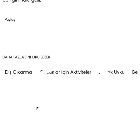
belirgin hale gelir.
Paylaş
DAHA FAZLASINI OKU BEBEK
Diş Çıkarma
Çocuklar Için Aktiviteler
Bebek Uyku
Beb
Prima Kulübü'ne 
katılın ve: